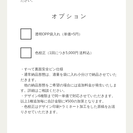
ださい。
オプション
透明OPP袋入れ（単価+5円）
色校正（1回につき5,000円 送料込）
・すべて裏面安全ピン仕様
・通常納品形態は、適量を袋に入れ小分けで納品させていた
だきます。
他の納品形態をご希望の場合には追加料金が発生いたしま
す。詳細はご相談ください。
・デザイン6種類まで同一単価で対応させていただきます。
以上1種追加毎に合計金額に¥500の加算となります。
・色校正はデザイン印刷+ラミネート加工をした原稿をお送
りさせていただきます。