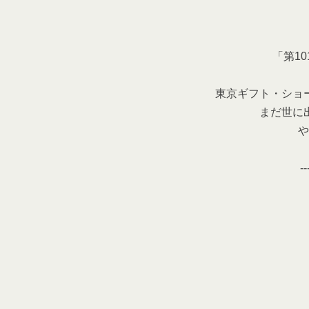
「第1
東京ギフト・ショ
まだ世に
や
--