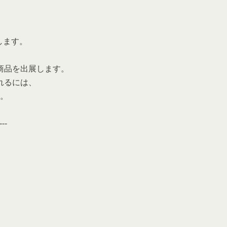
します。
商品を出展します。
れるには、
。
---