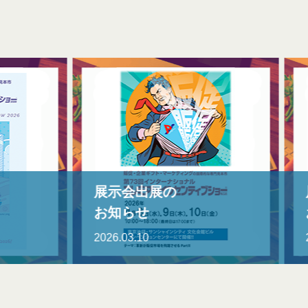
展示会出展の
展
お知らせ
お
2026.03.10
202