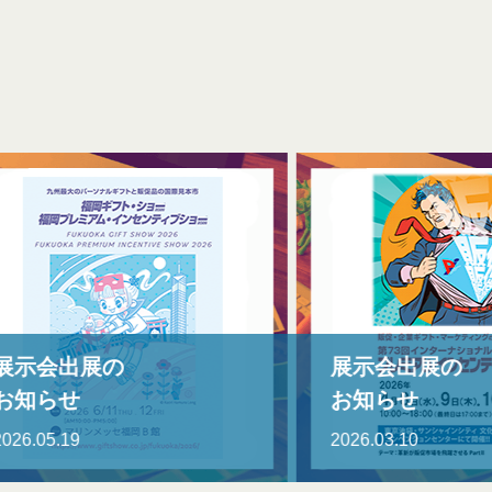
展示会出展の
展
お知らせ
お
2026.03.10
202